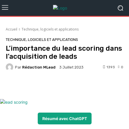
Accueil
Technique, logiciels et applications
TECHNIQUE, LOGICIELS ET APPLICATIONS
L’importance du lead scoring dans
l’acquisition de leads
Par
Rédaction MLead
1393
0
3 Juillet 2023
Facebook
X
Pinterest
Whats
Résumé avec ChatGPT