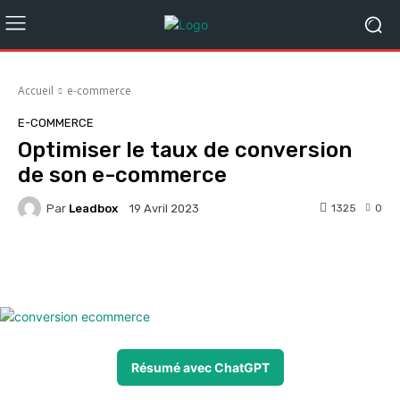
Accueil
e-commerce
E-COMMERCE
Optimiser le taux de conversion
de son e-commerce
Par
Leadbox
1325
0
19 Avril 2023
Facebook
X
Pinterest
Whats
Résumé avec ChatGPT