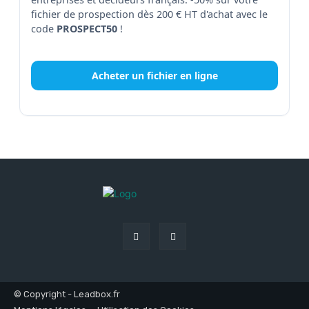
fichier de prospection dès 200 € HT d'achat avec le
code
PROSPECT50
!
Acheter un fichier en ligne
© Copyright - Leadbox.fr